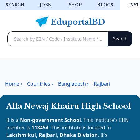
SEARCH
JOBS
SHOP
BLOGS
INST
Home
›
Countries
›
Bangladesh
›
Rajbari
Alla Newaj Khairu High School
It is a
Non-government School
. This institute's EIIN
number is
113454
. This institute is located in
Lakshmikul, Rajbari, Dhaka Division
. It's