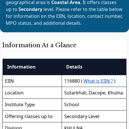
geographical area is
Coastal Area
. It offers classes
up to
Secondary
level. Please refer to the table below
for information on the EIIN, location, contact number,
MPO status, and additional details.
Information At a Glance
Information
Details
EIIN
116880 (
What is EIIN ?
)
Location
Sutarkhali, Dacope, Khulna
Institute Type
School
Offering classes up to
Secondary Level
Division
KHULNA