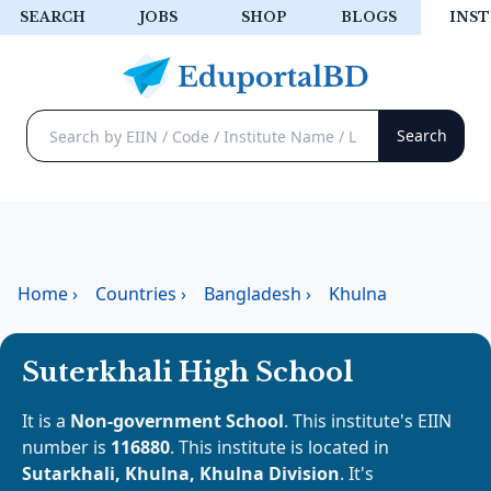
SEARCH
JOBS
SHOP
BLOGS
INST
Home
›
Countries
›
Bangladesh
›
Khulna
Suterkhali High School
It is a
Non-government School
. This institute's EIIN
number is
116880
. This institute is located in
Sutarkhali, Khulna, Khulna Division
. It's