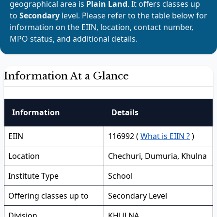
geographical area is
Plain Land
. It offers classes up
to
Secondary
level. Please refer to the table below for
information on the EIIN, location, contact number,
MPO status, and additional details.
Information At a Glance
Information
Details
EIIN
116992 (
What is EIIN ?
)
Location
Chechuri, Dumuria, Khulna
Institute Type
School
Offering classes up to
Secondary Level
Division
KHULNA