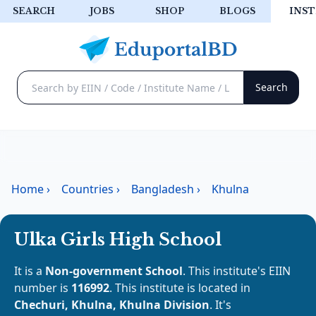
SEARCH
JOBS
SHOP
BLOGS
INST
Home
›
Countries
›
Bangladesh
›
Khulna
Ulka Girls High School
It is a
Non-government School
. This institute's EIIN
number is
116992
. This institute is located in
Chechuri, Khulna, Khulna Division
. It's