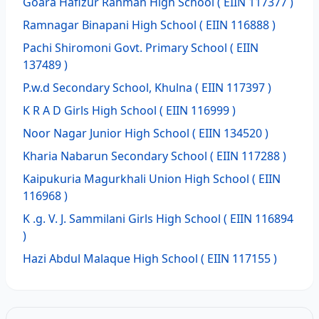
Goara Hafizur Rahman High School
( EIIN 117377 )
Ramnagar Binapani High School
( EIIN 116888 )
Pachi Shiromoni Govt. Primary School
( EIIN
137489 )
P.w.d Secondary School, Khulna
( EIIN 117397 )
K R A D Girls High School
( EIIN 116999 )
Noor Nagar Junior High School
( EIIN 134520 )
Kharia Nabarun Secondary School
( EIIN 117288 )
Kaipukuria Magurkhali Union High School
( EIIN
116968 )
K .g. V. J. Sammilani Girls High School
( EIIN 116894
)
Hazi Abdul Malaque High School
( EIIN 117155 )