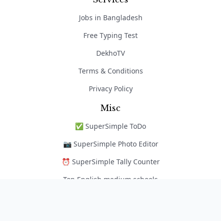
Jobs in Bangladesh
Free Typing Test
DekhoTV
Terms & Conditions
Privacy Policy
Misc
✅ SuperSimple ToDo
📷 SuperSimple Photo Editor
⏰ SuperSimple Tally Counter
Top English medium schools
নৈপুণ্য অ্যাপ