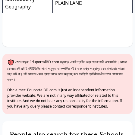
PLAIN LAND
Geography
জেনে রাখুন: EduportalBD.com শুধুমাত্র একটি স্বাধীন তথ্য প্রদানকারী ওয়েবসাইট। আমরা
কোনভাবেই এই ইনস্টিটিউটের সাথে সংযুক্ত বা সম্পর্কিত নই। এবং তথ্য সংক্রান্ত কোনো দায়ভার আমরা
বহন করি না। যদি আপনার কোন প্রশ্ন থাকে তবে অনুগ্রহ করে সংশ্লিষ্ট প্রতিষ্ঠানগুলির সাথে যোগাযোগ
করুন।
Disclaimer: EduportalBD.com is just an independent information
provider website. We are not in any way affiliated or related to this
institute. And we do not bear any responsibility for the information. If
you have any query please contact correspondent institutes.
People also search for these Schools