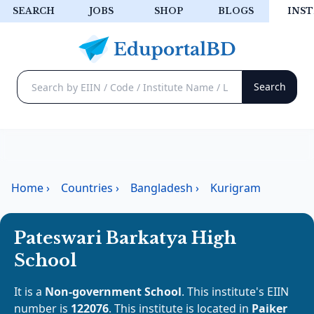
SEARCH
JOBS
SHOP
BLOGS
INST
Home
›
Countries
›
Bangladesh
›
Kurigram
Pateswari Barkatya High
School
It is a
Non-government School
. This institute's EIIN
number is
122076
. This institute is located in
Paiker