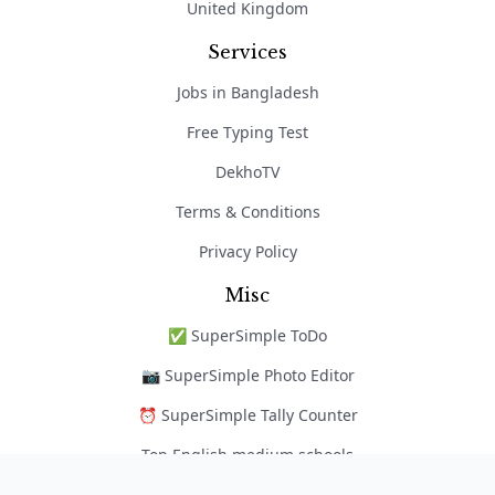
United Kingdom
Services
Jobs in Bangladesh
Free Typing Test
DekhoTV
Terms & Conditions
Privacy Policy
Misc
✅ SuperSimple ToDo
📷 SuperSimple Photo Editor
⏰ SuperSimple Tally Counter
Top English medium schools
নৈপুণ্য অ্যাপ