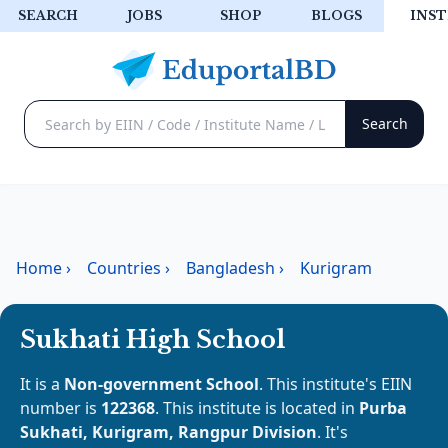
SEARCH
JOBS
SHOP
BLOGS
INST
Home
›
Countries
›
Bangladesh
›
Kurigram
Sukhati High School
It is a
Non-government School
. This institute's EIIN
number is
122368
. This institute is located in
Purba
Sukhati, Kurigram, Rangpur Division
. It's