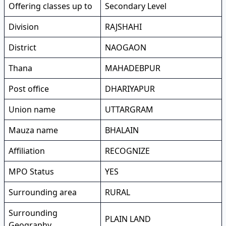
Offering classes up to
Secondary Level
Division
RAJSHAHI
District
NAOGAON
Thana
MAHADEBPUR
Post office
DHARIYAPUR
Union name
UTTARGRAM
Mauza name
BHALAIN
Affiliation
RECOGNIZE
MPO Status
YES
Surrounding area
RURAL
Surrounding
PLAIN LAND
Geography