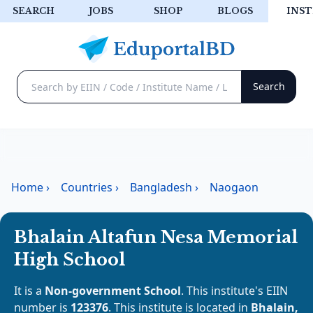
SEARCH
JOBS
SHOP
BLOGS
INST
Home
›
Countries
›
Bangladesh
›
Naogaon
Bhalain Altafun Nesa Memorial
High School
It is a
Non-government School
. This institute's EIIN
number is
123376
. This institute is located in
Bhalain,