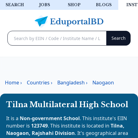
SEARCH
JOBS
SHOP
BLOGS
INST
Home
›
Countries
›
Bangladesh
›
Naogaon
Tilna Multilateral High School
It is a
Non-government School
. This institute's EIIN
number is
123749
. This institute is located in
Tilna,
Naogaon, Rajshahi Division
. It's geographical area