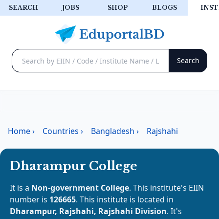
SEARCH
JOBS
SHOP
BLOGS
INST
Home
›
Countries
›
Bangladesh
›
Rajshahi
Dharampur College
It is a
Non-government College
. This institute's EIIN
number is
126665
. This institute is located in
Dharampur, Rajshahi, Rajshahi Division
. It's