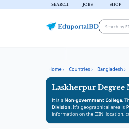
SEARCH
JOBS
SHOP
Home
›
Countries
›
Bangladesh
›
Laskherpur Degree 
It is a
Non-government College
. T
Division
. It's geographical area is
P
information on the EIIN, location, 