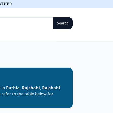
ATHER
d in
Puthia, Rajshahi, Rajshahi
e refer to the table below for