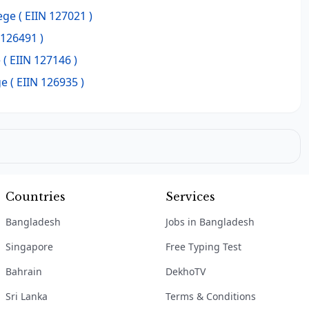
ege
( EIIN 127021 )
 126491 )
e
( EIIN 127146 )
ge
( EIIN 126935 )
Countries
Services
Bangladesh
Jobs in Bangladesh
Singapore
Free Typing Test
Bahrain
DekhoTV
Sri Lanka
Terms & Conditions