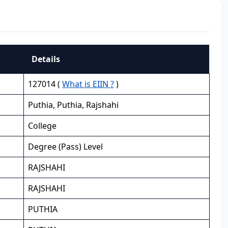
Details
127014 (
What is EIIN ?
)
Puthia, Puthia, Rajshahi
College
Degree (Pass) Level
RAJSHAHI
RAJSHAHI
PUTHIA