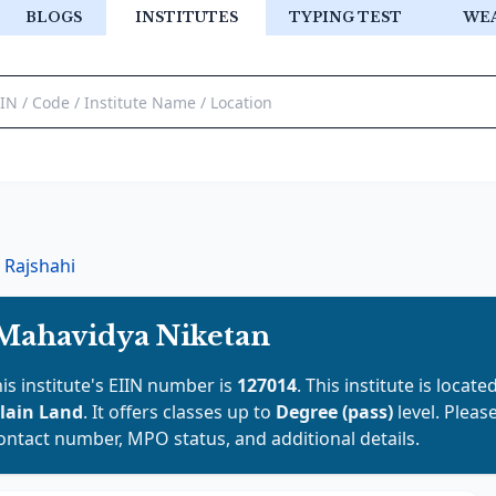
BLOGS
INSTITUTES
TYPING TEST
WE
Rajshahi
Mahavidya Niketan
his institute's EIIN number is
127014
. This institute is locate
lain Land
. It offers classes up to
Degree (pass)
level. Pleas
contact number, MPO status, and additional details.