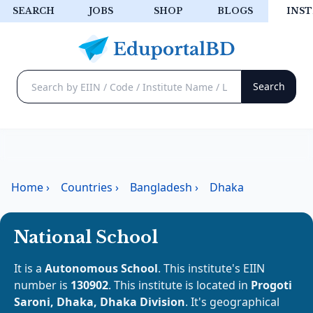
SEARCH
JOBS
SHOP
BLOGS
INST
Home
›
Countries
›
Bangladesh
›
Dhaka
National School
It is a
Autonomous School
. This institute's EIIN
number is
130902
. This institute is located in
Progoti
Saroni, Dhaka, Dhaka Division
. It's geographical