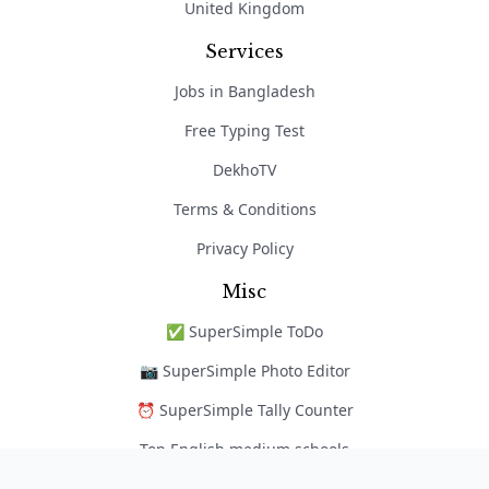
United Kingdom
Services
Jobs in Bangladesh
Free Typing Test
DekhoTV
Terms & Conditions
Privacy Policy
Misc
✅ SuperSimple ToDo
📷 SuperSimple Photo Editor
⏰ SuperSimple Tally Counter
Top English medium schools
নৈপুণ্য অ্যাপ