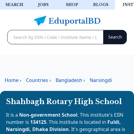
SEARCH
JOBS
SHOP
BLOGS
INST
Home
›
Countries
›
Bangladesh
›
Narsingdi
Shahbagh Rotary High School
It is a
Non-government School
. This institute's EIIN
number is
134125
. This institute is located in
Fuldi,
Narsingdi, Dhaka Division
. It's geographical area is