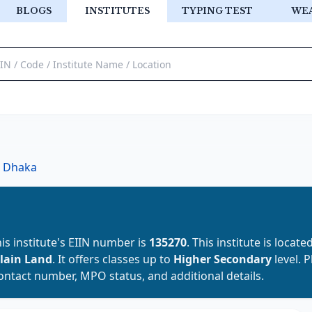
BLOGS
INSTITUTES
TYPING TEST
WE
Dhaka
his institute's EIIN number is
135270
. This institute is locate
lain Land
. It offers classes up to
Higher Secondary
level. 
contact number, MPO status, and additional details.