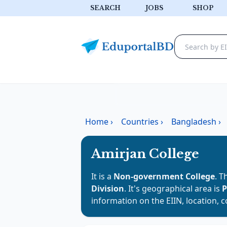
SEARCH
JOBS
SHOP
Home
›
Countries
›
Bangladesh
›
Amirjan College
It is a
Non-government College
. T
Division
. It's geographical area is
P
information on the EIIN, location, 