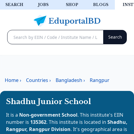
SEARCH
JOBS
SHOP
BLOGS
INST
Home
›
Countries
›
Bangladesh
›
Rangpur
Shadhu Junior School
It is a
Non-government School
. This institute's EIIN
number is
135362
. This institute is located in
Shadhu,
Rangpur, Rangpur Division
. It's geographical area is