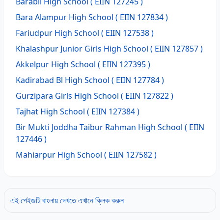
Barabil High School
( EIIN 127245 )
Bara Alampur High School
( EIIN 127834 )
Fariudpur High School
( EIIN 127538 )
Khalashpur Junior Girls High School
( EIIN 127857 )
Akkelpur High School
( EIIN 127395 )
Kadirabad Bl High School
( EIIN 127784 )
Gurzipara Girls High School
( EIIN 127822 )
Tajhat High School
( EIIN 127384 )
Bir Mukti Joddha Taibur Rahman High School
( EIIN
127446 )
Mahiarpur High School
( EIIN 127582 )
এই পেইজটি বাংলায় দেখতে এখানে ক্লিক করুন