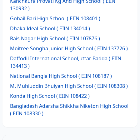
Kanchkura Provati Kg And High School
( EIIN
130932 )
Gohail Bari High School
( EIIN 108401 )
Dhaka Ideal School
( EIIN 134014 )
Rais Nagar High School
( EIIN 107876 )
Moitree Songha Junior High School
( EIIN 137726 )
Daffodil International School,uttar Badda
( EIIN
134413 )
National Bangla High School
( EIIN 108187 )
M. Muhiuddin Bhuiyan High School
( EIIN 108308 )
Konda High School
( EIIN 108422 )
Bangladesh Adarsha Shikkha Niketon High School
( EIIN 108330 )