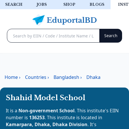
SEARCH
JOBS
SHOP
BLOGS
INST
Home
›
Countries
›
Bangladesh
›
Dhaka
Shahid Model School
It is a
Non-government School
. This institute's EIIN
number is
136253
. This institute is located in
Kamarpara, Dhaka, Dhaka Division
. It's