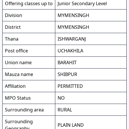
Offering classes up to
Junior Secondary Level
Division
MYMENSINGH
District
MYMENSINGH
Thana
ISHWARGANJ
Post office
UCHAKHILA
Union name
BARAHIT
Mauza name
SHIBPUR
Affiliation
PERMITTED
MPO Status
NO
Surrounding area
RURAL
Surrounding
PLAIN LAND
Geography