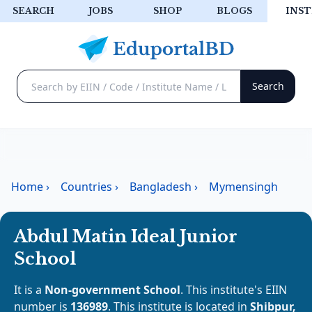
SEARCH
JOBS
SHOP
BLOGS
INST
Home
›
Countries
›
Bangladesh
›
Mymensingh
Abdul Matin Ideal Junior
School
It is a
Non-government School
. This institute's EIIN
number is
136989
. This institute is located in
Shibpur,