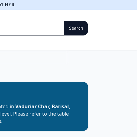
ATHER
cated in
Vaduriar Char, Barisal,
level. Please refer to the table
s.