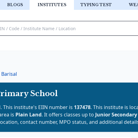
BLOGS
INSTITUTES
TYPING TEST
WE
Barisal
Primary School
l
. This institute's EIIN number is
137478
. This institute is lo
area is
Plain Land
. It offers classes up to
Junior Secondary
location, contact number, MPO status, and additional detail