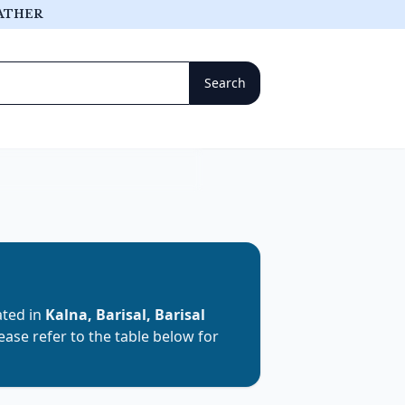
ATHER
cated in
Kalna, Barisal, Barisal
lease refer to the table below for