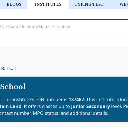
BLOGS
INSTITUTES
TYPING TEST
WE
Barisal
 School
l
. This institute's EIIN number is
137482
. This institute is lo
lain Land
. It offers classes up to
Junior Secondary
level. P
contact number, MPO status, and additional details.