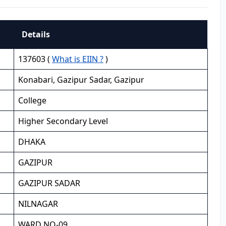
Details
137603 (
What is EIIN ?
)
Konabari, Gazipur Sadar, Gazipur
College
Higher Secondary Level
DHAKA
GAZIPUR
GAZIPUR SADAR
NILNAGAR
WARD NO-09