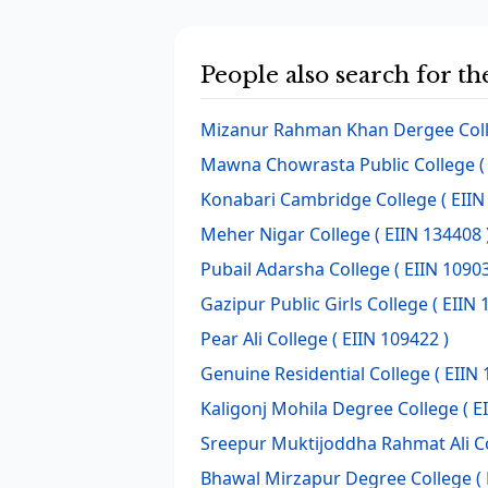
People also search for t
Mizanur Rahman Khan Dergee Col
Mawna Chowrasta Public College
(
Konabari Cambridge College
( EIIN
Meher Nigar College
( EIIN 134408 
Pubail Adarsha College
( EIIN 10903
Gazipur Public Girls College
( EIIN 
Pear Ali College
( EIIN 109422 )
Genuine Residential College
( EIIN 
Kaligonj Mohila Degree College
( E
Sreepur Muktijoddha Rahmat Ali C
Bhawal Mirzapur Degree College
( 