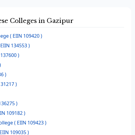
hese Colleges in Gazipur
lege
( EIIN 109420 )
 EIIN 134553 )
 137600 )
)
6 )
131217 )
136275 )
IIN 109182 )
ollege
( EIIN 109423 )
EIIN 109035 )