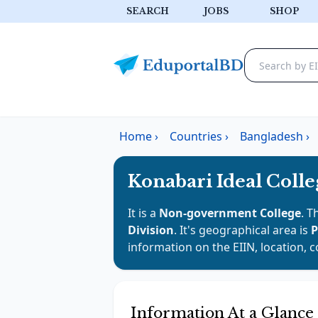
SEARCH
JOBS
SHOP
Home
›
Countries
›
Bangladesh
›
Konabari Ideal Colle
It is a
Non-government College
. T
Division
. It's geographical area is
P
information on the EIIN, location, 
Information At a Glance