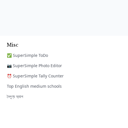
Misc
✅ SuperSimple ToDo
📷 SuperSimple Photo Editor
⏰ SuperSimple Tally Counter
Top English medium schools
নৈপুণ্য অ্যাপ