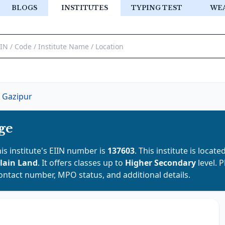
BLOGS
INSTITUTES
TYPING TEST
WE
Gazipur
ge
his institute's EIIN number is
137603
. This institute is locate
lain Land
. It offers classes up to
Higher Secondary
level. 
contact number, MPO status, and additional details.