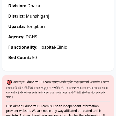
Division:
Dhaka
District:
Munshiganj
Upazila:
Tongibari
Agency:
DGHS
Functionality:
Hospital/Clinic
Bed Count:
50
জেনে রাখুন: EduportalBD.com শুধুমাত্র একটি স্বাধীন তথ্য প্রদানকারী ওয়েবসাইট। আমরা
কোনভাবেই এই ইনস্টিটিউটের সাথে সংযুক্ত বা সম্পর্কিত নই। এবং তথ্য সংক্রান্ত কোনো দায়ভার আমরা
বহন করি না। যদি আপনার কোন প্রশ্ন থাকে তবে অনুগ্রহ করে সংশ্লিষ্ট প্রতিষ্ঠানগুলির সাথে যোগাযোগ
করুন।
Disclaimer: EduportalBD.com is just an independent information
provider website. We are not in any way affiliated or related to this
institute. And we do not bear any responsibility for the information. If