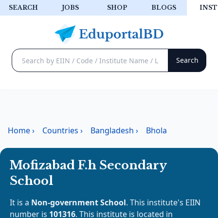
SEARCH
JOBS
SHOP
BLOGS
INST
Home
›
Countries
›
Bangladesh
›
Bhola
Mofizabad F.h Secondary
School
It is a
Non-government School
. This institute's EIIN
number is
101316
. This institute is located in