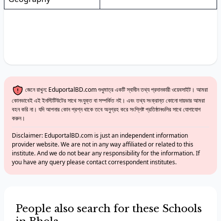
জেনে রাখুন: EduportalBD.com শুধুমাত্র একটি স্বাধীন তথ্য প্রদানকারী ওয়েবসাইট। আমরা
কোনভাবেই এই ইনস্টিটিউটের সাথে সংযুক্ত বা সম্পর্কিত নই। এবং তথ্য সংক্রান্ত কোনো দায়ভার আমরা
বহন করি না। যদি আপনার কোন প্রশ্ন থাকে তবে অনুগ্রহ করে সংশ্লিষ্ট প্রতিষ্ঠানগুলির সাথে যোগাযোগ
করুন।
Disclaimer: EduportalBD.com is just an independent information
provider website. We are not in any way affiliated or related to this
institute. And we do not bear any responsibility for the information. If
you have any query please contact correspondent institutes.
People also search for these Schools