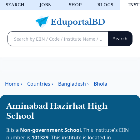
SEARCH
JOBS
SHOP
BLOGS
INST
Home
›
Countries
›
Bangladesh
›
Bhola
Aminabad Hazirhat High
School
It is a
Non-government School
. This institute's EIIN
number is
101329
. This institute is located in