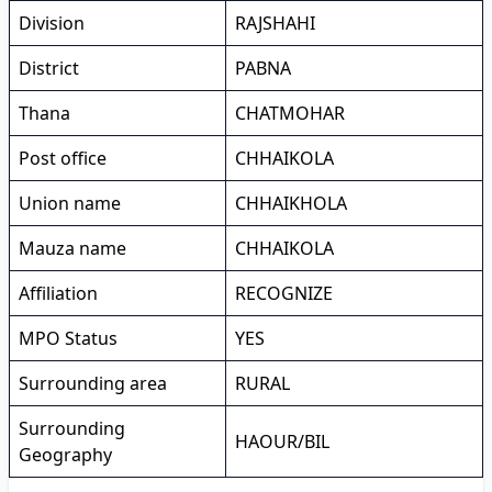
Division
RAJSHAHI
District
PABNA
Thana
CHATMOHAR
Post office
CHHAIKOLA
Union name
CHHAIKHOLA
Mauza name
CHHAIKOLA
Affiliation
RECOGNIZE
MPO Status
YES
Surrounding area
RURAL
Surrounding
HAOUR/BIL
Geography