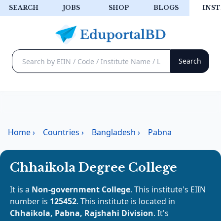
SEARCH
JOBS
SHOP
BLOGS
INST
Home
›
Countries
›
Bangladesh
›
Pabna
Chhaikola Degree College
It is a
Non-government College
. This institute's EIIN
number is
125452
. This institute is located in
Chhaikola, Pabna, Rajshahi Division
. It's