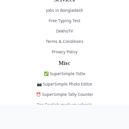
Jobs in Bangladesh
Free Typing Test
DekhoTV
Terms & Conditions
Privacy Policy
Misc
✅ SuperSimple ToDo
📷 SuperSimple Photo Editor
⏰ SuperSimple Tally Counter
Top English medium schools
নৈপুণ্য অ্যাপ